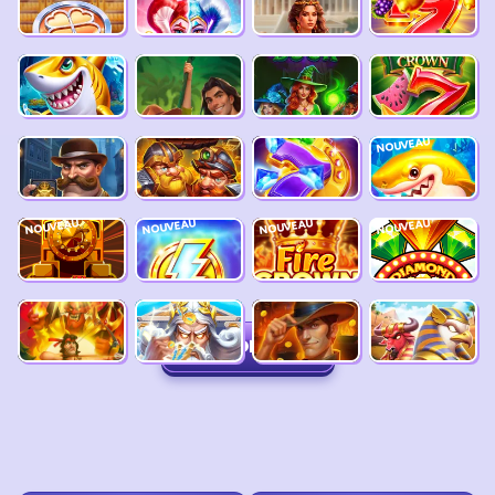
NOUVEAU
NOUVEAU
NOUVEAU
NOUVEAU
NOUVEAU
PLUS DE JEUX