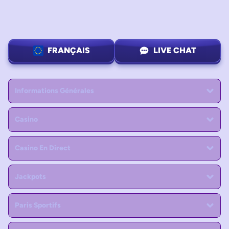
FRANÇAIS
LIVE CHAT
Informations Générales
Casino
Casino En Direct
Jackpots
Paris Sportifs