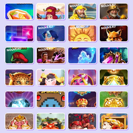
NOUVEAU
NOUVEAU
NOUVEAU
NOUVEAU
NOUVEAU
NOUVEAU
NOUVEAU
NOUVEAU