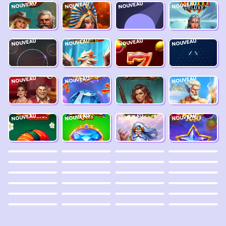
NOUVEAU
NOUVEAU
NOUVEAU
NOUVEAU
NOUVEAU
NOUVEAU
NOUVEAU
NOUVEAU
NOUVEAU
NOUVEAU
NOUVEAU
NOUVEAU
NOUVEAU
NOUVEAU
NOUVEAU