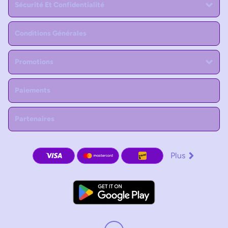
Sécurité Et Confidentialité
Conditions Générales
Promotions
Paiements
Partenaires
Plus