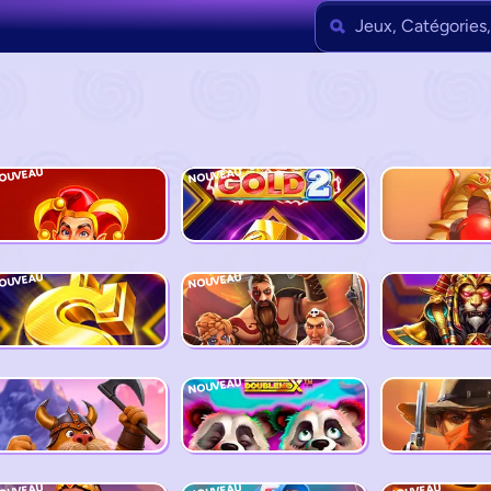
Jeux, Catégories,
OUVEAU
NOUVEAU
OUVEAU
NOUVEAU
NOUVEAU