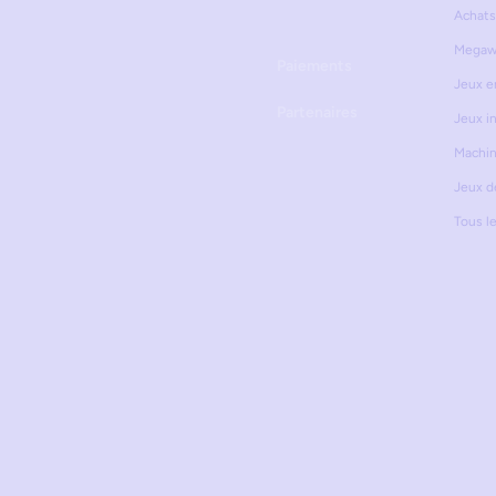
Achats
Megaw
Paiements
Jeux e
Partenaires
Jeux i
Machin
Jeux d
Tous l