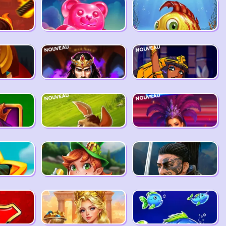
NOUVEAU
NOUVEAU
NOUVEAU
NOUVEAU