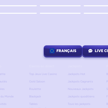
FRANÇAIS
LIVE 
o
Casino en direct
Jackpots
P
ette
Top Jeux Live Casino
Jackpots Hot
B
autés
Gold Saloon
Jackpots Gagnants
P
ires
Roulette
Nouveaux Jackpots
S
 du Monde
Blackjack
Jackpots quoditiens
F
vités
Tables
Tous les jackpots
B