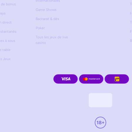
internationales
 de bonus
T
Game Shows
ays
H
Baccarat & dés
n direct
T
Poker
nstantanés
F
Tous les jeux de live
es à sous
B
casino
e table
es Jeux