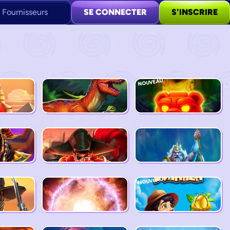
 Fournisseurs
SE CONNECTER
S'INSCRIRE
NOUVEAU
NOUVEAU