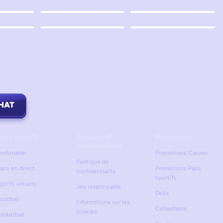
CHAT
aris sportifs
Sécurité et
Promotions
confidentialité
ookmaker
Promotions Casino
Politique de
aris en direct
Promotions Paris
confidentialité
sportifs
ports virtuels
Jeu responsable
Défis
ootball
Informations sur les
Collections
cookies
asketball