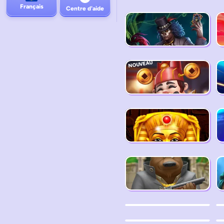
Français
Centre d'aide
NOUVEAU