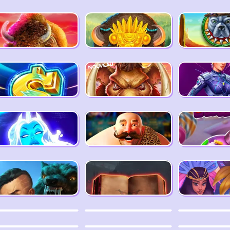
NOUVEAU