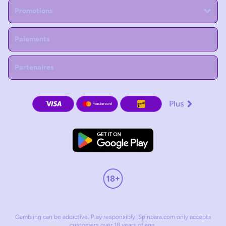
Promotions
Paiements
Partenaires
Plus
Gambling can be addictive. Play responsibly. Spinbara.com only accepts
customers over 18 years of age.