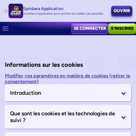
Spinbara Application
OUVRIR
Accédez à l'application pour profiter du meilleur jeu possible.
SE CONNECTER
S'INSCRIRE
Informations sur les cookies
Modifier vos paramètres en matière de cookies (retirer le
consentement)
Introduction
Que sont les cookies et les technologies de
suivi ?