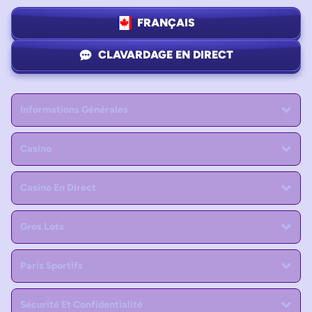
FRANÇAIS
CLAVARDAGE EN DIRECT
Informations Générales
Casino
Casino En Direct
Gros Lots
Paris Sportifs
Sécurité Et Confidentialité