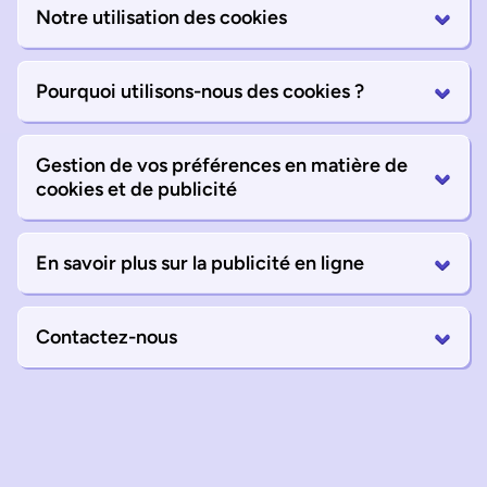
Notre utilisation des cookies
Pourquoi utilisons-nous des cookies ?
Gestion de vos préférences en matière de
cookies et de publicité
En savoir plus sur la publicité en ligne
Contactez-nous