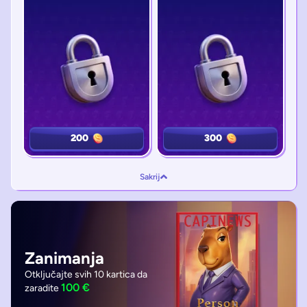
200
200
300
300
Sakrij
Zanimanja
Otključajte svih 10 kartica da
100 €
zaradite