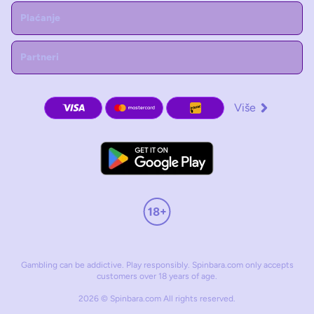
Plaćanje
Partneri
Više
Gambling can be addictive. Play responsibly. Spinbara.com only accepts
customers over 18 years of age.
2026 © Spinbara.com All rights reserved.