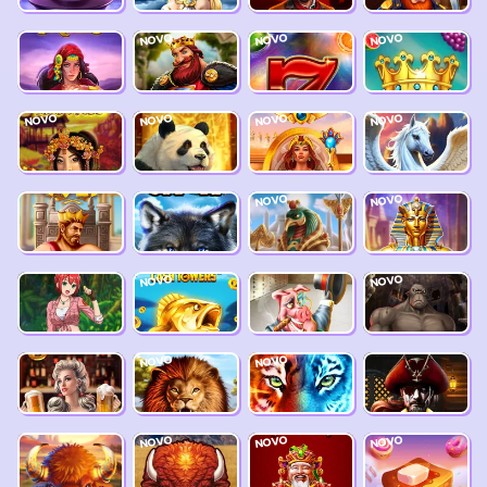
NOVO
NOVO
NOVO
NOVO
NOVO
NOVO
NOVO
NOVO
NOVO
NOVO
NOVO
NOVO
NOVO
NOVO
NOVO
NOVO