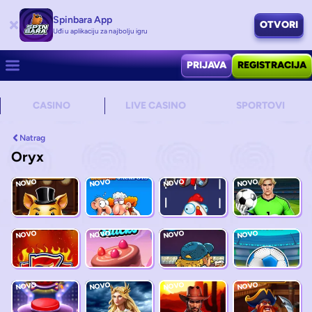
Spinbara App
OTVORI
Uđi u aplikaciju za najbolju igru
PRIJAVA
REGISTRACIJA
CASINO
LIVE CASINO
SPORTOVI
Natrag
Oryx
NOVO
NOVO
NOVO
NOVO
NOVO
NOVO
NOVO
NOVO
NOVO
NOVO
NOVO
NOVO