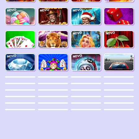
NOVO
NOVO
NOVO
NOVO
NOVO
NOVO
NOVO
NOVO