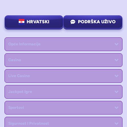
HRVATSKI
PODRŠKA UŽIVO
Opće Informacije
Casino
Live Casino
Jackpot Igre
Sportovi
Sigurnost I Privatnost