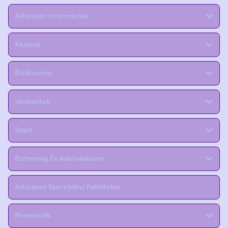
Általános Információk
Kaszinó
Élő Kaszinó
Jackpotok
Sport
Biztonság És Adatvédelem
Általános Szerződési Feltételek
Promóciók