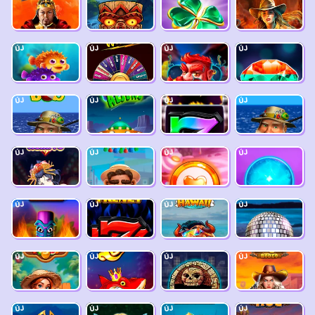
ÚJ
ÚJ
ÚJ
ÚJ
ÚJ
ÚJ
ÚJ
ÚJ
ÚJ
ÚJ
ÚJ
ÚJ
ÚJ
ÚJ
ÚJ
ÚJ
ÚJ
ÚJ
ÚJ
ÚJ
ÚJ
ÚJ
ÚJ
ÚJ