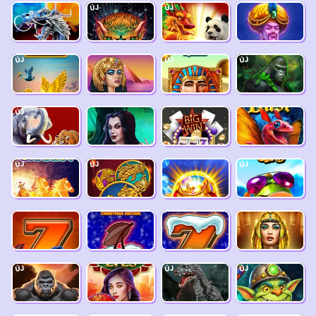
ÚJ
ÚJ
ÚJ
ÚJ
ÚJ
ÚJ
ÚJ
ÚJ
ÚJ
ÚJ
ÚJ
ÚJ