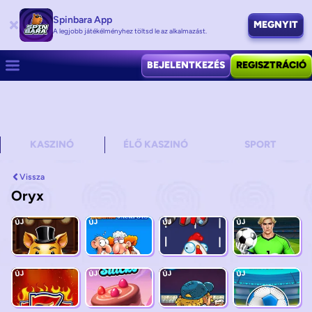
Spinbara App
MEGNYIT
A legjobb játékélményhez töltsd le az alkalmazást.
BEJELENTKEZÉS
REGISZTRÁCIÓ
KASZINÓ
ÉLŐ KASZINÓ
SPORT
Vissza
Oryx
ÚJ
ÚJ
ÚJ
ÚJ
ÚJ
ÚJ
ÚJ
ÚJ