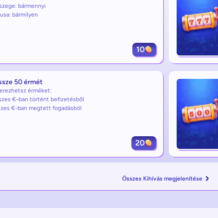
szege: bármennyi
usa: bármilyen
10
ssze 50 érmét
erezhetsz érméket:
szes €-ban történt befizetésből
szes €-ban megtett fogadásból
20
Összes Kihívás megjelenítése