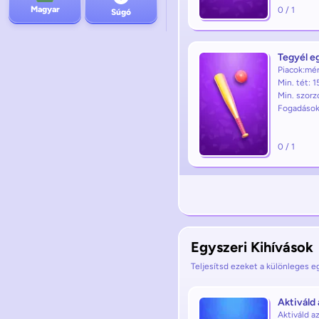
Magyar
0
/ 1
Súgó
Tegyél eg
Piacok:
mér
Min. tét:
1
Min. szorz
Fogadások
0
/ 1
Egyszeri Kihívások
Teljesítsd ezeket a különleges e
Aktiváld
Aktiváld a