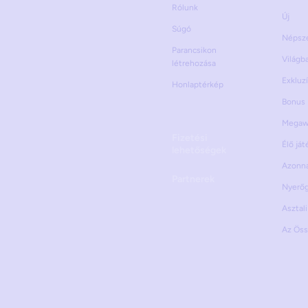
Rólunk
Új
Súgó
Népsz
Parancsikon
Világb
létrehozása
Exkluz
Honlaptérkép
Bonus 
Megaw
Fizetési
Élő ját
lehetőségek
Azonna
Partnerek
Nyerő
Asztali
Az Öss