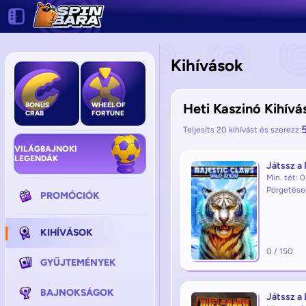
Kihívások
BONUS
WHEEL OF
Heti Kaszinó Kihívá
CRAB
FORTUNE
Teljesíts 20 kihívást és szerezz:
VILÁGBAJNOKI
LEGENDÁK
Játssz a
Min. tét:
0
Pörgetése
PROMÓCIÓK
KIHÍVÁSOK
0
/ 150
GYŰJTEMÉNYEK
BAJNOKSÁGOK
Játssz a 