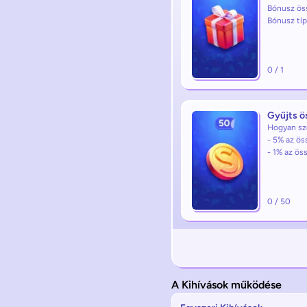
Bónusz ös
Bónusz típ
0
/ 1
Gyűjts ö
Hogyan sz
- 5% az ös
- 1% az ös
0
/ 50
A Kihívások működése