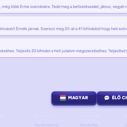
t, még több Érme szerzésére. Tedd meg a befizetéseidet, játssz, vegyél
kihívásért Érmék járnak. Szerezz meg 20-at a 41 kihívásból hogy heti extr
éhez. Teljesíts 20 kihívást a heti jutalom megszerzéséhez. Teljesítsd mi
MAGYAR
ÉLŐ C
nó
Élő kaszinó
Jackpotok
Top élő kaszinó
WonderPot
S