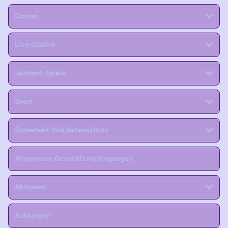
Casino
Live-Casino
Jackpot-Spiele
Sport
Sicherheit Und Datenschutz
Allgemeine Geschäftsbedingungen
Aktionen
Zahlungen