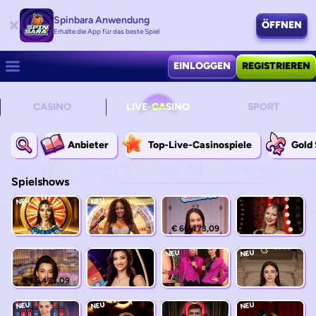
Spinbara Anwendung
ÖFFNEN
Erhalte die App für das beste Spiel
EINLOGGEN
REGISTRIEREN
CASINO
LIVE-CASINO
SPORT
Anbieter
Top-Live-Casinospiele
Gold 
Spielshows
NEU
NEU
€ 66.473,09
NEU
NEU
€ 66.473,09
NEU
NEU
NEU