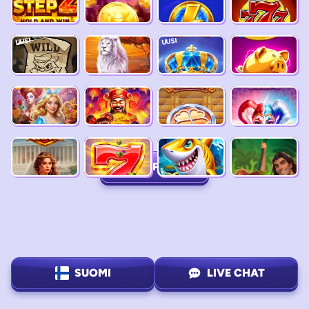
UUSI
UUSI
LISÄÄ PELEJÄ
SUOMI
LIVE CHAT