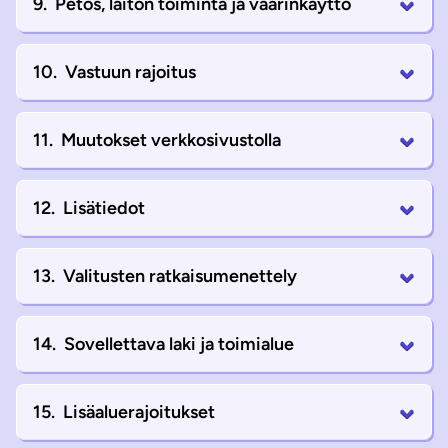
Petos, laiton toiminta ja väärinkäyttö
Vastuun rajoitus
Muutokset verkkosivustolla
Lisätiedot
Valitusten ratkaisumenettely
Sovellettava laki ja toimialue
Lisäaluerajoitukset