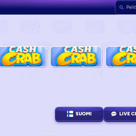
Peli
SUOMI
LIVE 
o
Live-kasino
Jackpotit
U