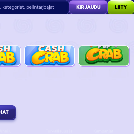
t, kategoriat, pelintarjoajat
KIRJAUDU
LIITY
CHAT
rheilu
Turvallisuus ja
Kampanjat