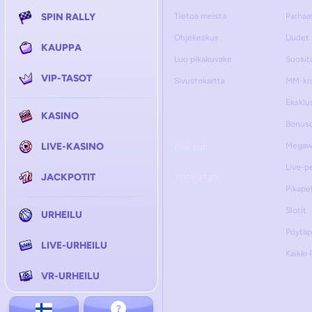
SPIN RALLY
Tietoa meistä
Parhaa
Ohjekeskus
Uudet
KAUPPA
Luo pikakuvake
Suosit
VIP-TASOT
Sivustokartta
MM-kis
Eksklus
KASINO
Bonus
LIVE-KASINO
Megaw
Maksut
Live-pe
Yhteistyö
JACKPOTIT
Pikapel
Slotit
URHEILU
Pöytäp
LIVE-URHEILU
Kaikki 
VR-URHEILU