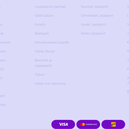
t
Livekasinon parhaat
Kuumat Jackpotit
V
Gold Saloon
Onnekkaat Jackpotit
L
ut
Ruletti
Uudet Jackpotit
V
at
Blackjack
Kaikki Jackpotit
J
iiviset
Kansainväliset pöydät
K
osto
Game Showt
T
ays
Baccarat ja
J
noppapelit
lit
P
Pokeri
it
A
J
Kaikki live-kasinolta
B
elit
Pelit