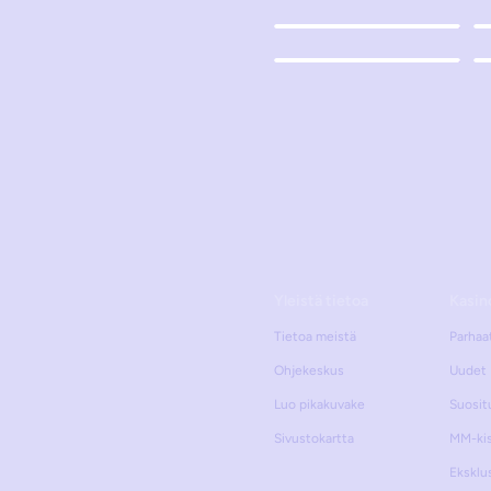
Yleistä tietoa
Kasin
Tietoa meistä
Parhaa
Ohjekeskus
Uudet
Luo pikakuvake
Suosit
Sivustokartta
MM-kis
Eksklus