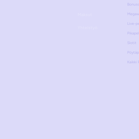
Bonus
Megaw
Maksut
Live-pe
Yhteistyö
Pikapel
Slotit
Pöytäp
Kaikki 