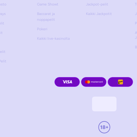
osto
Game Showt
Jackpot-pelit
T
ays
Baccarat ja
Kaikki Jackpotit
J
noppapelit
lit
P
Pokeri
it
A
J
Kaikki live-kasinolta
B
elit
Pelit