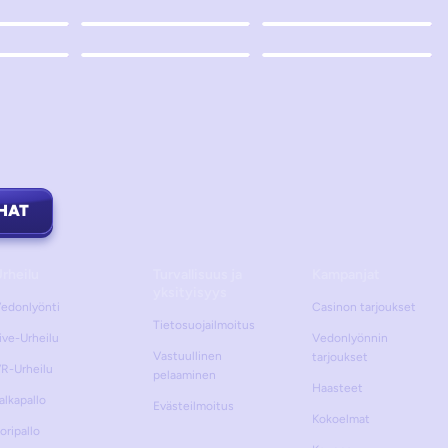
CHAT
rheilu
Turvallisuus ja
Kampanjat
yksityisyys
edonlyönti
Casinon tarjoukset
Tietosuojailmoitus
ive-Urheilu
Vedonlyönnin
Vastuullinen
tarjoukset
R-Urheilu
pelaaminen
Haasteet
alkapallo
Evästeilmoitus
Kokoelmat
oripallo