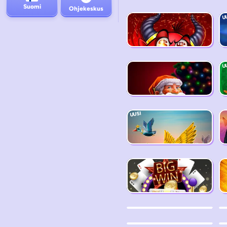
Suomi
Ohjekeskus
U
U
UUSI