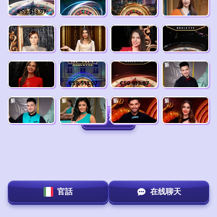
€59,513.97
新
€59,513.97
€59,513.97
新
新
新
新
更多游戏
官話
在线聊天