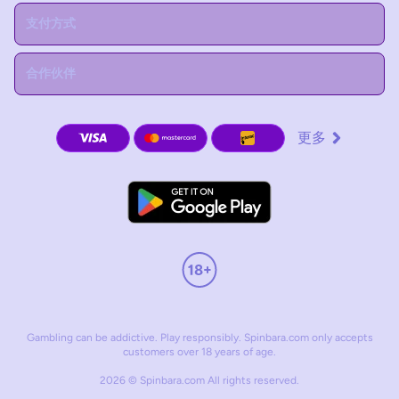
支付方式
合作伙伴
更多
Gambling can be addictive. Play responsibly. Spinbara.com only accepts
customers over 18 years of age.
2026 © Spinbara.com All rights reserved.