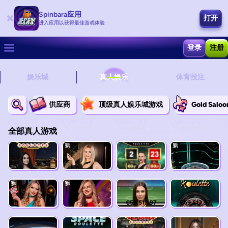
Spinbara应用
打开
进入应用以获得最佳游戏体验
登录
注册
娱乐城
真人娱乐
体育投注
供应商
顶级真人娱乐城游戏
Gold Saloo
全部真人游戏
新
新
新
新
€59,513.97
€59,513.97