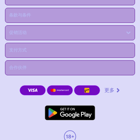
条款与条件
促销活动
支付方式
合作伙伴
更多