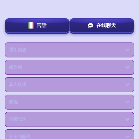
官話
在线聊天
通用信息
娱乐城
真人娱乐
奖池
体育投注
安全与隐私