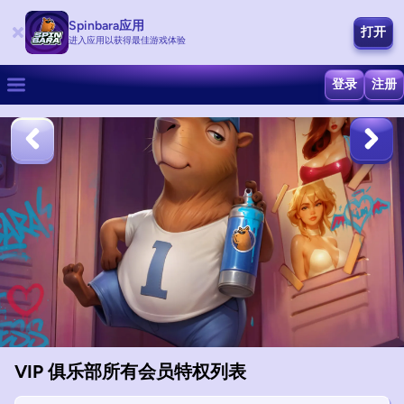
Spinbara应用
打开
进入应用以获得最佳游戏体验
登录
注册
VIP 俱乐部所有会员特权列表