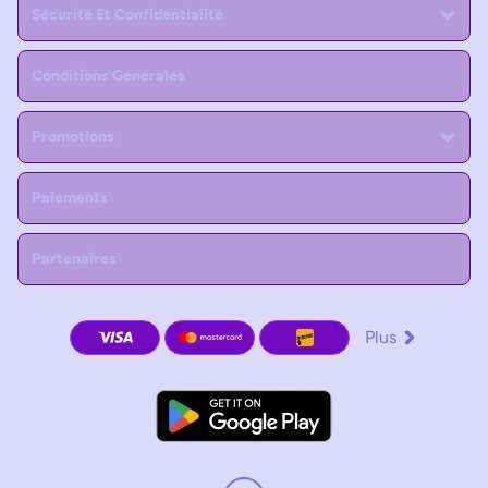
Sécurité Et Confidentialité
Conditions Générales
Promotions
Paiements
Partenaires
Plus