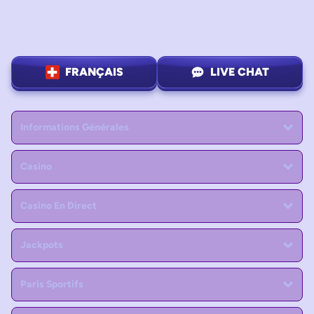
FRANÇAIS
LIVE CHAT
Informations Générales
Casino
Casino En Direct
Jackpots
Paris Sportifs