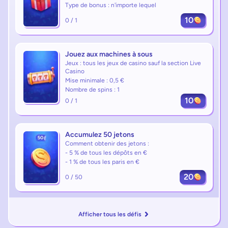
Type de bonus : n'importe lequel
10
0
/ 1
Jouez aux machines à sous
Jeux : tous les jeux de casino sauf la section Live
Casino
Mise minimale : 0,5 €
Nombre de spins : 1
10
0
/ 1
Accumulez 50 jetons
Comment obtenir des jetons :
- 5 % de tous les dépôts en €
- 1 % de tous les paris en €
20
0
/ 50
Afficher tous les défis