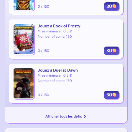
30
0
/ 150
Jouez à Book of Frosty
Mise minimale :
0,3 €
Number of spins:
150
30
0
/ 150
Jouez à Duel at Dawn
Mise minimale :
0,3 €
Number of spins:
150
30
0
/ 150
Afficher tous les défis