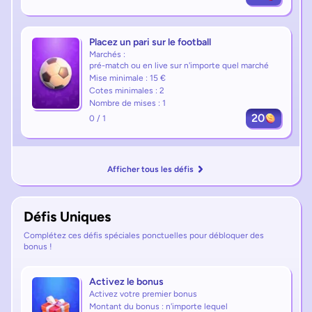
Placez un pari sur le football
Marchés :
pré-match ou en live sur n'importe quel marché
Mise minimale :
15 €
Cotes minimales :
2
Nombre de mises :
1
20
0
/ 1
Afficher tous les défis
Défis Uniques
Complétez ces défis spéciales ponctuelles pour débloquer des
bonus !
Activez le bonus
Activez votre premier bonus
Montant du bonus : n'importe lequel