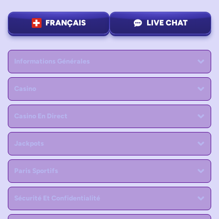
FRANÇAIS
LIVE CHAT
Informations Générales
Casino
Casino En Direct
Jackpots
Paris Sportifs
Sécurité Et Confidentialité