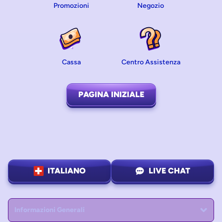
Promozioni
Negozio
Cassa
Centro Assistenza
PAGINA INIZIALE
ITALIANO
LIVE CHAT
Informazioni Generali