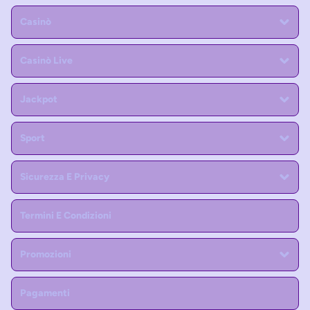
Casinò
Casinò Live
Jackpot
Sport
Sicurezza E Privacy
Termini E Condizioni
Promozioni
Pagamenti