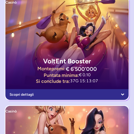
Casinò
VoltEnt Booster
Montepremi:
€ 6’500’000
Puntata minima:
€ 0.10
Si conclude tra:
37G 15:13:07
Scopri dettagli
Casinò