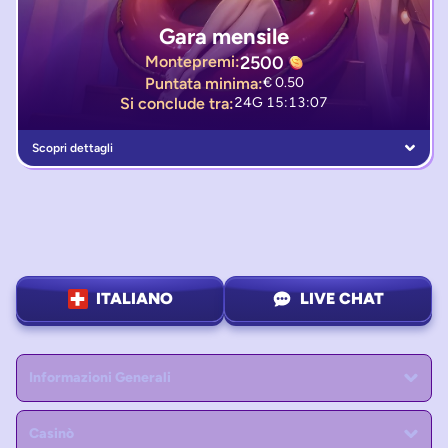
Gara mensile
Montepremi:
2500
Puntata minima:
€ 0.50
Si conclude tra:
24G 15:13:07
Scopri dettagli
ITALIANO
LIVE CHAT
Informazioni Generali
Casinò