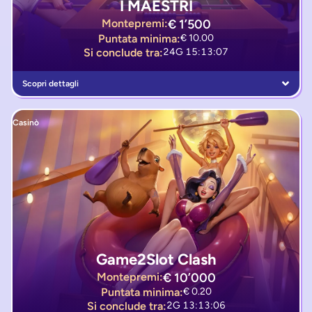
I MAESTRI
Montepremi:
€ 1’500
Puntata minima:
€ 10.00
Si conclude tra:
24G 15:13:07
Scopri dettagli
Casinò
Game2Slot Clash
Montepremi:
€ 10’000
Puntata minima:
€ 0.20
Si conclude tra:
2G 13:13:06