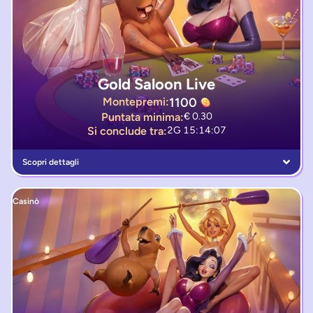
Gold Saloon Live
Montepremi:
1100
Puntata minima:
€ 0.30
Si conclude tra:
2G 15:14:07
Scopri dettagli
Casinò