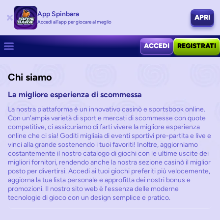
App Spinbara
APRI
Accedi all'app per giocare al meglio
ACCEDI
REGISTRATI
Chi siamo
La migliore esperienza di scommessa
La nostra piattaforma è un innovativo casinò e sportsbook online.
Con un'ampia varietà di sport e mercati di scommesse con quote
competitive, ci assicuriamo di farti vivere la migliore esperienza
online che ci sia! Goditi migliaia di eventi sportivi pre-partita e live e
vinci alla grande sostenendo i tuoi favoriti! Inoltre, aggiorniamo
costantemente il nostro catalogo di giochi con le ultime uscite dei
migliori fornitori, rendendo anche la nostra sezione casinò il miglior
posto per divertirsi. Accedi ai tuoi giochi preferiti più velocemente,
aggiorna la tua lista personale e approfitta dei nostri bonus e
promozioni. Il nostro sito web è l'essenza delle moderne
tecnologie di gioco con un design semplice e pratico.