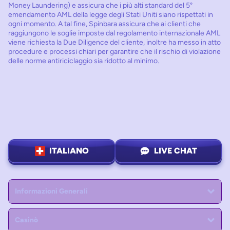
Money Laundering) e assicura che i più alti standard del 5°
emendamento AML della legge degli Stati Uniti siano rispettati in
ogni momento. A tal fine, Spinbara assicura che ai clienti che
raggiungono le soglie imposte dal regolamento internazionale AML
viene richiesta la Due Diligence del cliente, inoltre ha messo in atto
procedure e processi chiari per garantire che il rischio di violazione
delle norme antiriciclaggio sia ridotto al minimo.
ITALIANO
LIVE CHAT
Informazioni Generali
Casinò