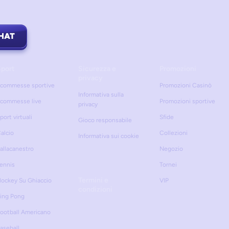
CHAT
Sport
Sicurezza e
Promozioni
privacy
commesse sportive
Promozioni Casinò
Informativa sulla
commesse live
Promozioni sportive
privacy
port virtuali
Sfide
Gioco responsabile
alcio
Collezioni
Informativa sui cookie
allacanestro
Negozio
ennis
Tornei
Termini e
ockey Su Ghiaccio
VIP
condizioni
ing Pong
ootball Americano
aseball