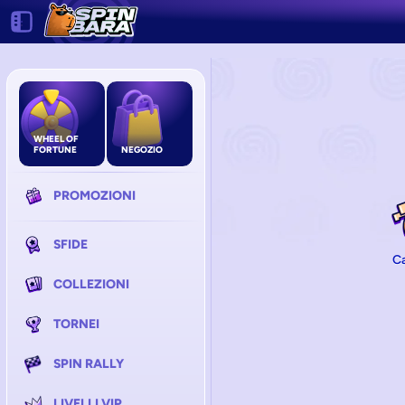
WHEEL OF
FORTUNE
NEGOZIO
PROMOZIONI
SFIDE
C
COLLEZIONI
TORNEI
SPIN RALLY
LIVELLI VIP