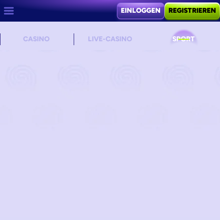
EINLOGGEN
REGISTRIEREN
CASINO
LIVE-CASINO
SPORT