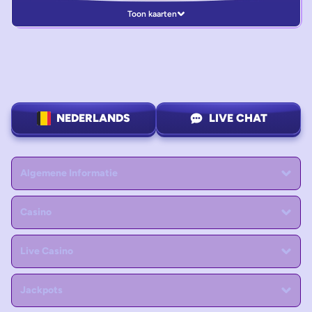
Toon kaarten
NEDERLANDS
LIVE CHAT
Algemene Informatie
Casino
Live Casino
Jackpots