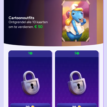
Cartoonoutfits
Ontgrendel alle 10 kaarten
€ 50
om te verdienen.
1
1
5
5