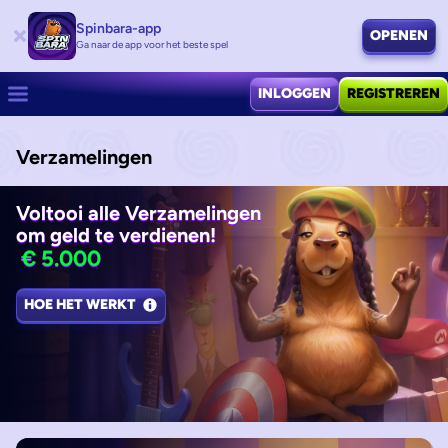
Spinbara-app
OPENEN
Ga naar de app voor het beste spel
INLOGGEN
REGISTREREN
Verzamelingen
Voltooi alle Verzamelingen
om geld te verdienen!
€ 5.000
HOE HET WERKT