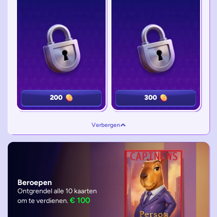
200
200
300
300
Verbergen
Beroepen
Ontgrendel alle 10 kaarten
€ 100
om te verdienen.