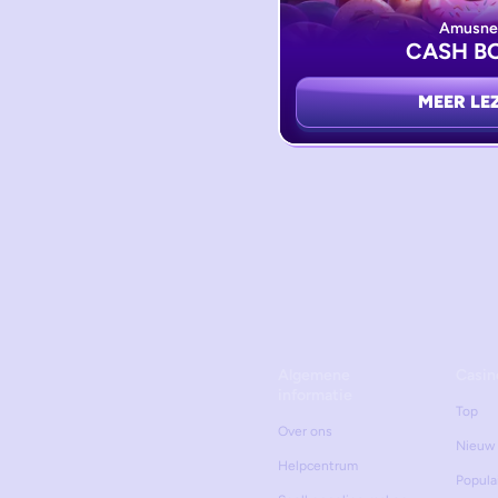
Amusne
CASH B
MEER LE
Algemene
Casin
informatie
Top
Over ons
Nieuw
Helpcentrum
Popula