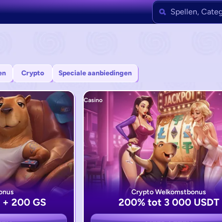
Spellen, Cate
en
Crypto
Speciale aanbiedingen
Casino
onus
Crypto Welkomstbonus
 + 200 GS
200% tot 3 000 USDT