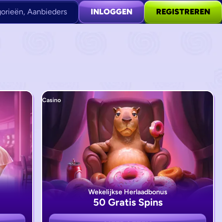
gorieën, Aanbieders
INLOGGEN
REGISTREREN
Casino
Wekelijkse Herlaadbonus
50 Gratis Spins