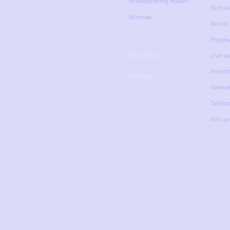
Snelkoppeling maken
Exclusi
Sitemap
Bonus 
Megaw
Betalingen
Live sp
Instant
Partners
Gokka
Tafels
Alle sp