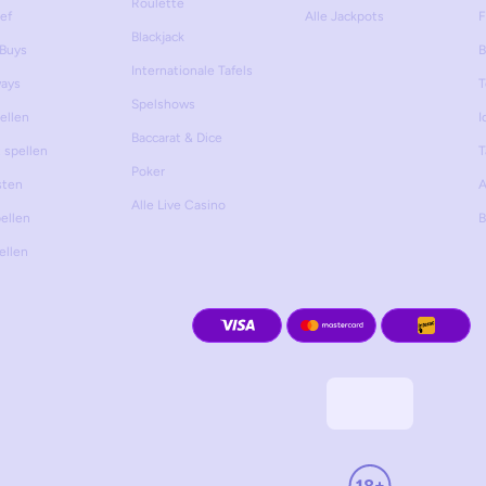
Roulette
ef
Alle Jackpots
F
Blackjack
Buys
B
Internationale Tafels
ays
T
Spelshows
ellen
I
Baccarat & Dice
 spellen
T
Poker
sten
A
Alle Live Casino
pellen
B
ellen