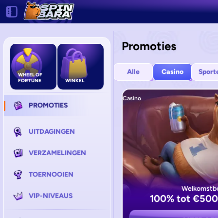
Promoties
Alle
Casino
Sport
WHEEL OF
FORTUNE
WINKEL
Casino
PROMOTIES
UITDAGINGEN
VERZAMELINGEN
TOERNOOIEN
Welkomstb
VIP-NIVEAUS
100% tot €500