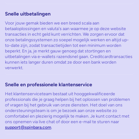
Snelle uitbetalingen
Voor jouw gemak bieden we een breed scala aan
betaaloplossingen en valuta's aan waarmee je op deze website
transacties in echt geld kunt verrichten. We zorgen ervoor dat
onze betalingssystemen zo soepel mogelijk werken en altijd up-
to-date zijn, zodat transactietijden tot een minimum worden
beperkt. En ja, je merkt gauw genoeg dat stortingen en
uitbetalingen via e-wallets razendsnel gaan. Creditcardtransacties
kunnen iets langer duren omdat ze door een bank worden
verwerkt.
Snelle en professionele klantenservice
Het klantenserviceteam bestaat uit hooggekwalificeerde
professionals die je graag helpen bij het oplossen van problemen
of vragen bij het gebruik van onze diensten. Het doel van ons
ondersteuningsteam is om je bezoek aan onze website zo
comfortabel en plezierig mogelijk te maken. Je kunt contact met
ons opnemen via live chat of door een e-mail te sturen naar
support@spinbara.com
.