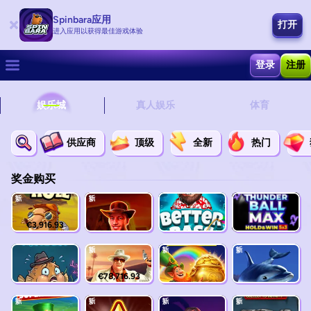
Spinbara应用
打开
进入应用以获得最佳游戏体验
登录
注册
娱乐城
真人娱乐
体育
供应商
顶级
全新
热门
奖金购买
新
新
€3,916.93
新
新
新
€78,716.93
新
新
新
新