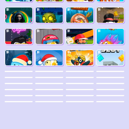
新
新
新
新
新
新
新
新
新
新
新
新