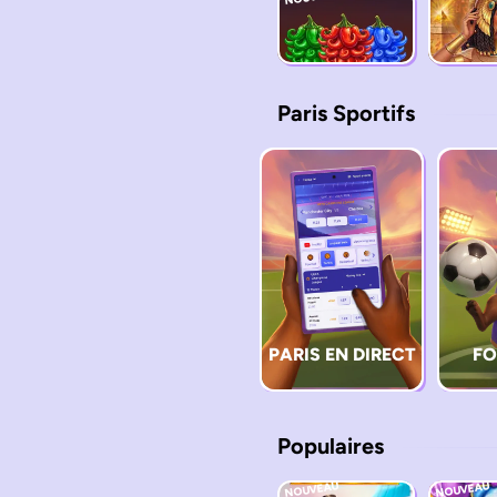
Paris Sportifs
PARIS EN DIRECT
FO
Populaires
NOUVEAU
NOUVEAU