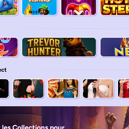
143 270,57 €
ect
NOUVEAU
NOUV
les Collections pour