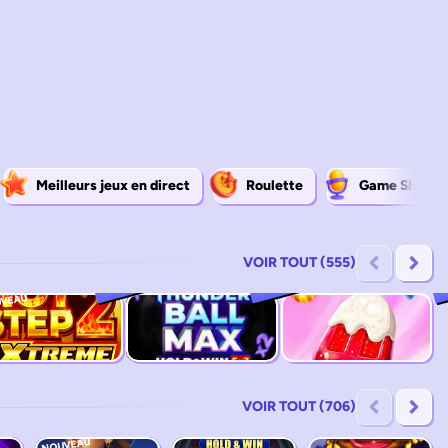
Meilleurs jeux en direct
Roulette
Game Shows
5
6
7
VOIR TOUT (555)
VEAU
VOIR TOUT (706)
NOUVEAU