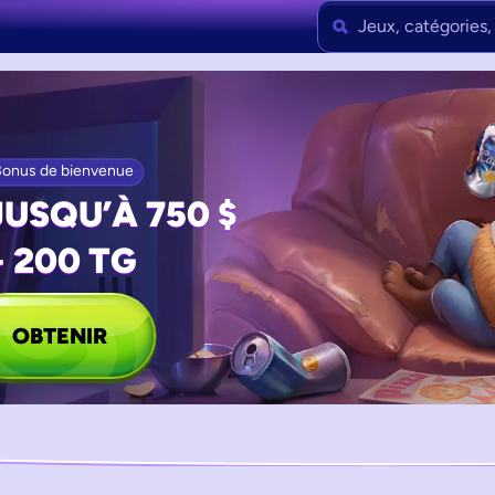
Jeux, catégories,
Bonus de bienvenue
JUSQU’À 750 $
+ 200 TG
OBTENIR