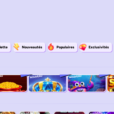
dette
Nouveautés
Populaires
Exclusivités
4
3
AU
NOUVEAU
NOUVEAU
NOU
NOUVEAU
NOUVEAU