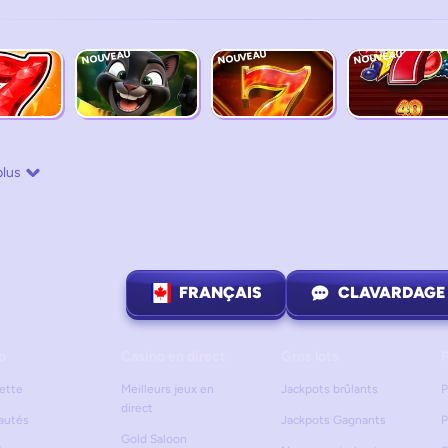
NOUVEAU
NOUVEAU
NOUVEAU
plus
FRANÇAIS
CLAVARDAGE 
o
Casino en direct
Gros lots
P
ette
Meilleurs jeux en
Jackpots brûlants
P
direct
autés
Jackpots Gagnants
P
Gold Saloon