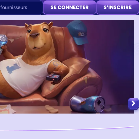
 fournisseurs
SE CONNECTER
S'INSCRIRE