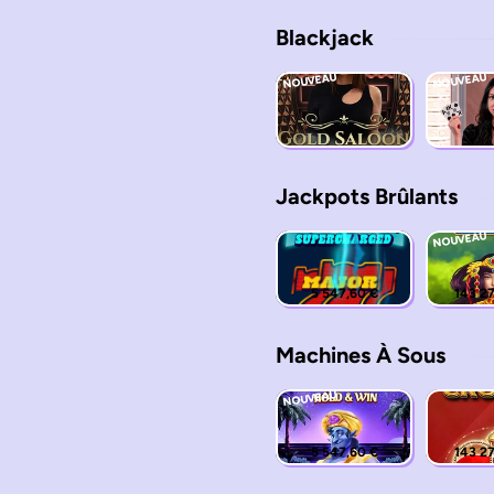
Blackjack
NOUVEAU
NOUVEAU
Jackpots Brûlants
NOUVEAU
5 547,60 €
143 2
Machines À Sous
NOUVEAU
5 547,60 €
143 2