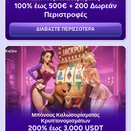
100% έως 500€ + 200 Δωρεάν
Περιστροφές
ΔΙΑΒΆΣΤΕ ΠΕΡΙΣΣΌΤΕΡΑ
Καζίνο
Μπόνους Καλωσορίσματος
Κρυπτονομισμάτων
200% έως 3.000 USDT