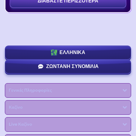
ΔΙΑΒΆΣΤΕ ΠΕΡΙΣΣΌΤΕΡΑ
ΕΛΛΗΝΙΚΆ
ΖΩΝΤΑΝΉ ΣΥΝΟΜΙΛΊΑ
Γενικές Πληροφορίες
Καζίνο
Live Καζίνο