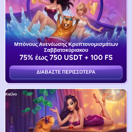
Μπόνους Ανενέωσης Κρυπτονομισμάτων
Σαββατοκύριακου
75% έως 750 USDT + 100 FS
ΔΙΑΒΆΣΤΕ ΠΕΡΙΣΣΌΤΕΡΑ
Καζίνο