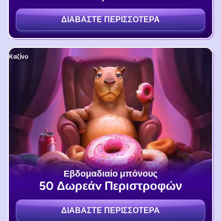
ΔΙΑΒΆΣΤΕ ΠΕΡΙΣΣΌΤΕΡΑ
Καζίνο
Εβδομαδιαίο μπόνους
50 Δωρεάv Περιστροφών
ΔΙΑΒΆΣΤΕ ΠΕΡΙΣΣΌΤΕΡΑ