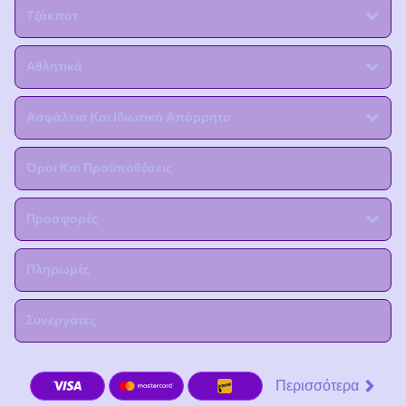
Τζάκποτ
Αθλητικά
Ασφάλεια Και Ιδιωτικό Απόρρητο
Όροι Και Προϋποθέσεις
Προσφορές
Πληρωμές
Συνεργάτες
Περισσότερα