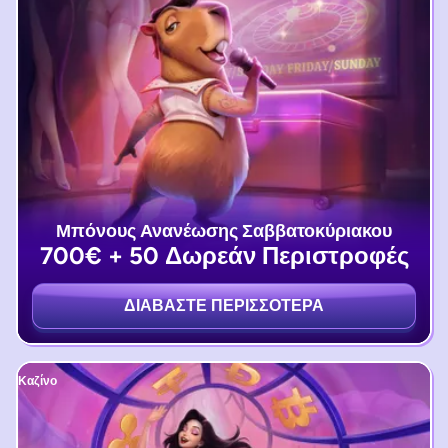
Μπόνους Ανανέωσης Σαββατοκύριακου
700€ + 50 Δωρεάν Περιστροφές
ΔΙΑΒΆΣΤΕ ΠΕΡΙΣΣΌΤΕΡΑ
Καζίνο