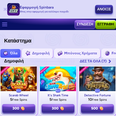
Εφαρμογή Spinbara
ΆΝΟΙΞΕ
Μπες στην εφαρμογή για καλύτερο παιχνίδι
ΣΎΝΔΕΣΗ
ΕΓΓΡΑΦΉ
Κατάστημα
Όλα
Δημοφιλή
Mπόνους Χρήματα
Fr
Δημοφιλή
ΔΕΣ ΤΑ ΌΛΑ (7)
Αξία:
Αξία:
Αξία:
Scarab Wheel
It's Shark Time
Detective Fortune
5
5
10
Free Spins
Free Spins
Free Spins
300
300
500