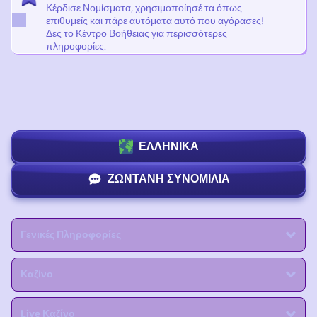
Κέρδισε Νομίσματα, χρησιμοποίησέ τα όπως
επιθυμείς και πάρε αυτόματα αυτό που αγόρασες!
Δες το Κέντρο Βοήθειας για περισσότερες
πληροφορίες.
ΕΛΛΗΝΙΚΆ
ΖΩΝΤΑΝΉ ΣΥΝΟΜΙΛΊΑ
Γενικές Πληροφορίες
Καζίνο
Live Καζίνο