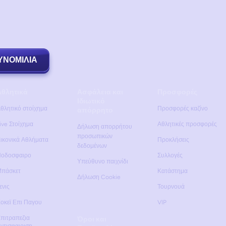
ΥΝΟΜΙΛΊΑ
Αθλητικά
Ασφάλεια και
Προσφορές
Ιδιωτικό
θλητικό στοίχημα
Προσφορές καζίνο
απόρρητο
ive Στοίχημα
Αθλητικές προσφορές
Δήλωση απορρήτου
προσωπικών
ικονικά Αθλήματα
Προκλήσεις
δεδομένων
οδοσφαιρο
Συλλογές
Υπεύθυνο παιχνίδι
πάσκετ
Κατάστημα
Δήλωση Cookie
ενις
Τουρνουά
οκεϊ Επι Παγου
VIP
πιτραπεζια
Όροι και