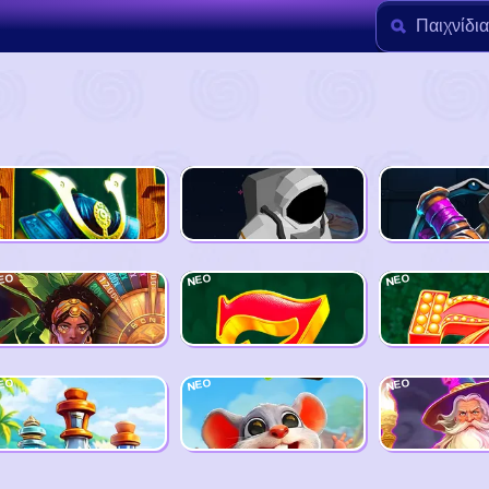
Παιχνίδια
ΈΟ
NΈΟ
NΈΟ
ΈΟ
NΈΟ
NΈΟ