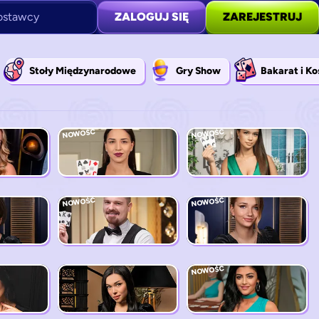
Dostawcy
ZALOGUJ SIĘ
ZAREJESTRUJ
Stoły Międzynarodowe
Gry Show
Bakarat i Ko
NOWOŚĆ
NOWOŚĆ
NOWOŚĆ
NOWOŚĆ
NOWOŚĆ