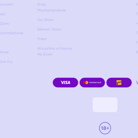
Bonusem
Stoły
K
Międzynarodowe
ays
T
Gry Show
 Żywo
H
Bakarat i Kości
tychmiastowe
T
Poker
F
Wszystkie w Kasynie
ołowe
B
Na Żywo
kie Gry