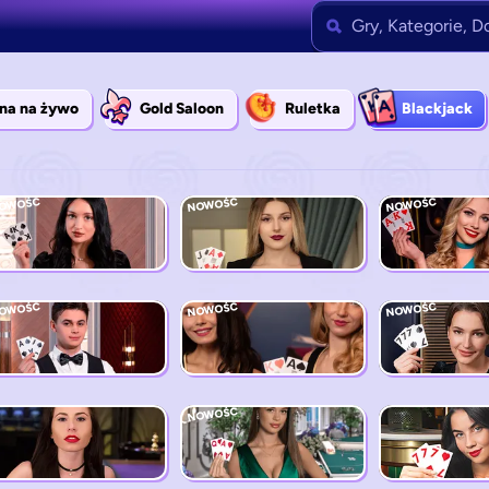
Gry, Kategorie, 
na na żywo
Gold Saloon
Ruletka
Blackjack
OWOŚĆ
NOWOŚĆ
NOWOŚĆ
OWOŚĆ
NOWOŚĆ
NOWOŚĆ
NOWOŚĆ