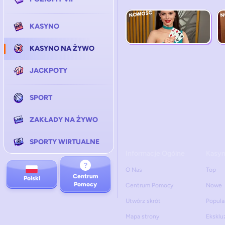
NOWOŚĆ
N
KASYNO
KASYNO NA ŻYWO
JACKPOTY
SPORT
ZAKŁADY NA ŻYWO
SPORTY WIRTUALNE
Informacje Ogólne
Kasy
O Nas
Top
Centrum
Polski
Pomocy
Centrum Pomocy
Nowe
Utwórz skrót
Popula
Mapa strony
Eksklu