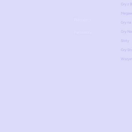
Gry z 
Megaw
Płatności
Gry na
Gry Na
Partnerzy
Sloty
Gry St
Wszyst