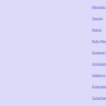
Playnetic
Tequity
Reevo
Ruby Pla
Expanse 
VivoGam
Galaxsys
Endorphi
TurboGa