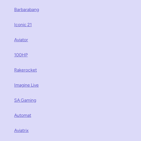
Barbarabang
Iconic 21
Aviator
100HP
Rakerocket
Imagine Live
SA Gaming
Automat
Aviatrix