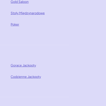
Gold Saloon
Stoły Międzynarodowe
Poker
Gorące Jackpoty
Codzienne Jackpoty