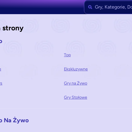
Gry, Kategorie, 
 strony
o
Top
e
Ekskluzywne
s
Gry na Żywo
Gry Stołowe
o Na Żywo