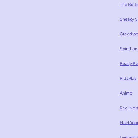
The Bette
Sneaky S
Creedroo
Spinthon
Ready Pl
PittaPlus
Animo
Reel Noi
Hold You
Live Veg