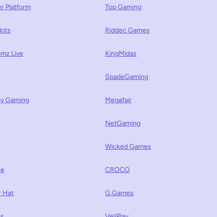
r Platform
Top Gaming
lots
Riddec Games
mz Live
KingMidas
SpadeGaming
ay Gaming
Megafair
NetGaming
Wicked Games
se
CROCO
r Hat
G.Games
as
VeliPlay