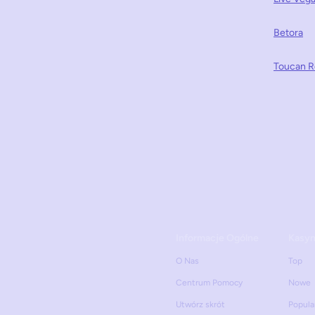
Betora
Toucan R
Informacje Ogólne
Kasy
O Nas
Top
Centrum Pomocy
Nowe
Utwórz skrót
Popula