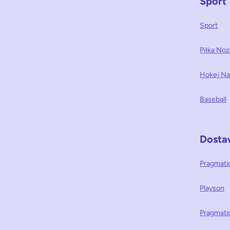
Sport
Sport
Piłka No
Hokej Na
Baseball
Dosta
Pragmati
Playson
Pragmatic