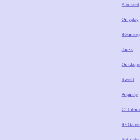
Amusnet
Onlyplay
BGaming
Jacks
Quickspi
Swintt
Popiplay
CT Intera
BF Game
Softgate