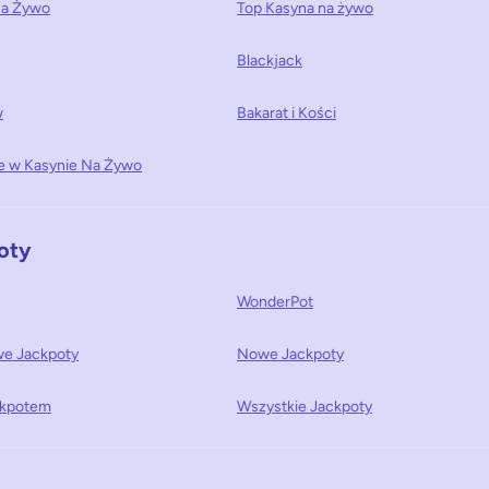
Na Żywo
Top Kasyna na żywo
Blackjack
w
Bakarat i Kości
e w Kasynie Na Żywo
oty
WonderPot
we Jackpoty
Nowe Jackpoty
ckpotem
Wszystkie Jackpoty