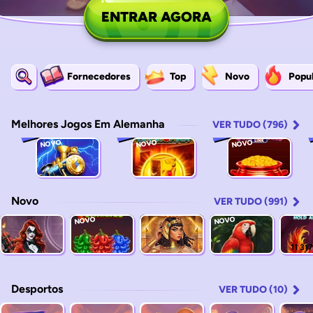
ENTRAR AGORA
Fornecedores
Top
Novo
Popu
2
3
1
Melhores Jogos Em Alemanha
VER TUDO (796)
NOVO
NOVO
NOVO
Novo
VER TUDO (991)
NOVO
NOVO
11 31
Desportos
VER TUDO (10)