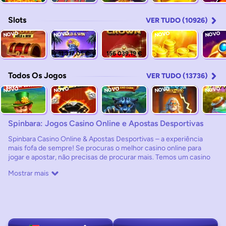
Slots
VER TUDO (10926)
NOVO
NOVO
NOVO
NOVO
11 317,05 €
156 039,19 €
Todos Os Jogos
VER TUDO (13736)
NOVO
NOVO
NOVO
NOVO
NOVO
Spinbara: Jogos Casino Online e Apostas Desportivas
Spinbara Casino Online & Apostas Desportivas – a experiência
mais fofa de sempre! Se procuras o melhor casino online para
jogar e apostar, não precisas de procurar mais. Temos um casino
gigante e várias opções de apostas desportivas online para te
Mostrar mais
divertires à grande. E convenhamos… quem é que não quer jogar e
apostar ao lado de uma capivara embaixadora super fofa? O
próximo jackpot pode ser teu!
O nosso casino online e ao vivo oferece milhares de jogos de
casino online. Tens slots para girar, jackpots para disputar, mesas