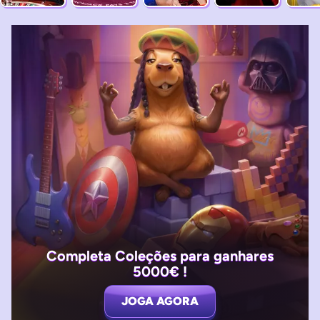
Completa Coleções para ganhares
5000€ !
JOGA AGORA