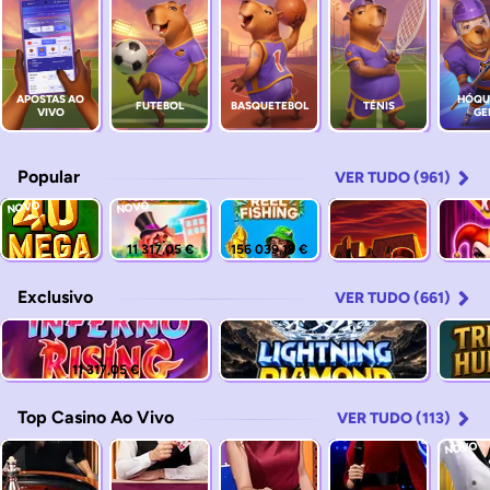
APOSTAS AO
HÓQU
FUTEBOL
BASQUETEBOL
TÉNIS
VIVO
GE
Popular
VER TUDO (961)
NOVO
NOVO
11 317,05 €
156 039,19 €
Exclusivo
VER TUDO (661)
11 317,05 €
Top Casino Ao Vivo
VER TUDO (113)
NOVO