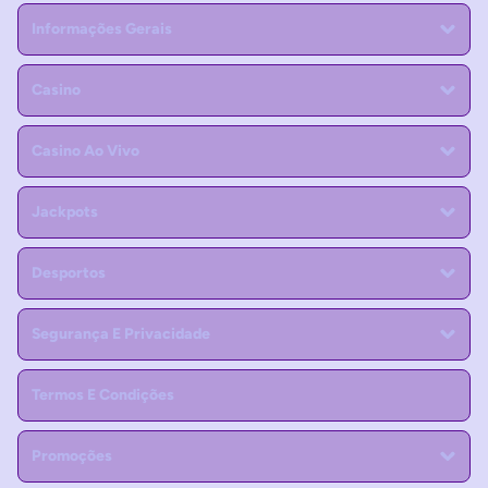
Informações Gerais
Casino
Casino Ao Vivo
Jackpots
Desportos
Segurança E Privacidade
Termos E Condições
Promoções