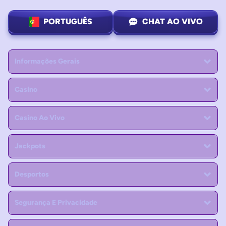
PORTUGUÊS
CHAT AO VIVO
Informações Gerais
Casino
Casino Ao Vivo
Jackpots
Desportos
Segurança E Privacidade