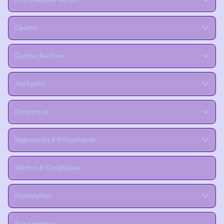
Casino
Casino Ao Vivo
Jackpots
Desportos
Segurança E Privacidade
Termos E Condições
Promoções
Pagamentos