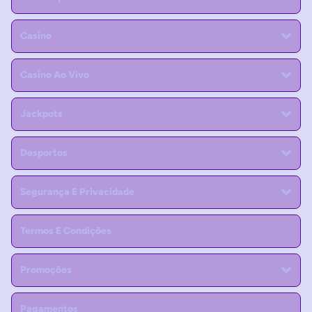
Casino
Casino Ao Vivo
Jackpots
Desportos
Segurança E Privacidade
Termos E Condições
Promoções
Pagamentos