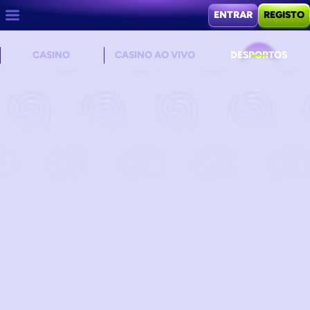
ENTRAR
REGISTO
CASINO
CASINO AO VIVO
DESPORTOS