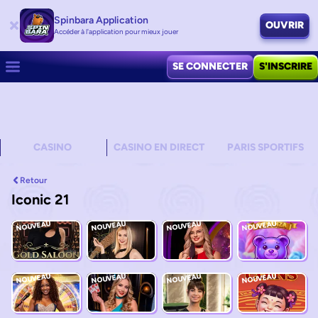
Spinbara Application
OUVRIR
Accéder à l'application pour mieux jouer
SE CONNECTER
S'INSCRIRE
CASINO
CASINO EN DIRECT
PARIS SPORTIFS
Retour
Iconic 21
NOUVEAU
NOUVEAU
NOUVEAU
NOUVEAU
NOUVEAU
NOUVEAU
NOUVEAU
NOUVEAU