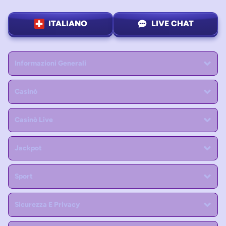
ITALIANO
LIVE CHAT
Informazioni Generali
Casinò
Casinò Live
Jackpot
Sport
Sicurezza E Privacy