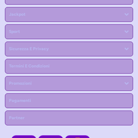
Jackpot
Sport
Sicurezza E Privacy
Termini E Condizioni
Promozioni
Pagamenti
Partner