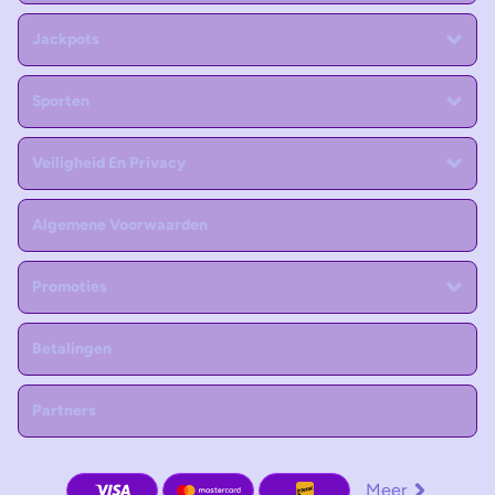
Jackpots
Sporten
Veiligheid En Privacy
Algemene Voorwaarden
Promoties
Betalingen
Partners
Meer