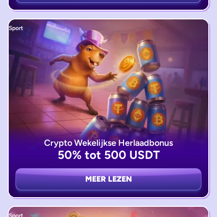
Sport
Crypto Wekelijkse Herlaadbonus
50% tot 500 USDT
MEER LEZEN
Sport