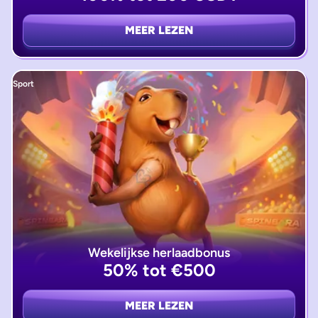
MEER LEZEN
Sport
Wekelijkse herlaadbonus
50% tot €500
MEER LEZEN