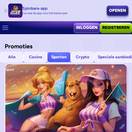
Spinbara-app
OPENEN
Ga naar de app voor het beste spel
INLOGGEN
REGISTREREN
Promoties
Alle
Casino
Sporten
Crypto
Speciale aanbied
Sport