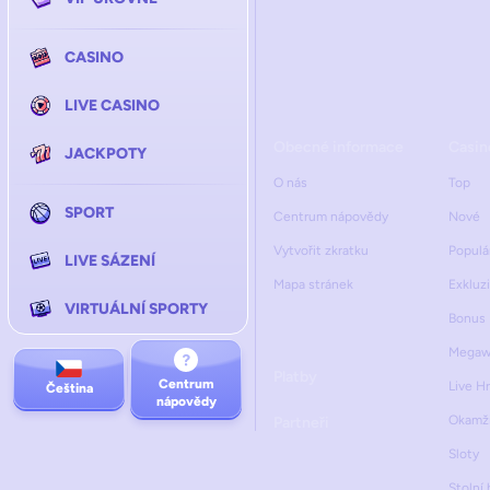
CASINO
LIVE CASINO
Obecné informace
Casin
JACKPOTY
O nás
Top
SPORT
Centrum nápovědy
Nové
Vytvořit zkratku
Populá
LIVE SÁZENÍ
Mapa stránek
Exkluzi
VIRTUÁLNÍ SPORTY
Bonus 
Megaw
Platby
Centrum
Live H
Čeština
nápovědy
Okamži
Partneři
Sloty
Stolní 