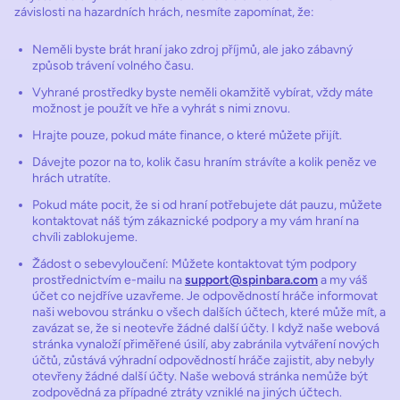
závislosti na hazardních hrách, nesmíte zapomínat, že:
Neměli byste brát hraní jako zdroj příjmů, ale jako zábavný
způsob trávení volného času.
Vyhrané prostředky byste neměli okamžitě vybírat, vždy máte
možnost je použít ve hře a vyhrát s nimi znovu.
Hrajte pouze, pokud máte finance, o které můžete přijít.
Dávejte pozor na to, kolik času hraním strávíte a kolik peněz ve
hrách utratíte.
Pokud máte pocit, že si od hraní potřebujete dát pauzu, můžete
kontaktovat náš tým zákaznické podpory a my vám hraní na
chvíli zablokujeme.
Žádost o sebevyloučení: Můžete kontaktovat tým podpory
prostřednictvím e-mailu na
support@spinbara.com
a my váš
účet co nejdříve uzavřeme. Je odpovědností hráče informovat
naši webovou stránku o všech dalších účtech, které může mít, a
zavázat se, že si neotevře žádné další účty. I když naše webová
stránka vynaloží přiměřené úsilí, aby zabránila vytváření nových
účtů, zůstává výhradní odpovědností hráče zajistit, aby nebyly
otevřeny žádné další účty. Naše webová stránka nemůže být
zodpovědná za případné ztráty vzniklé na jiných účtech.