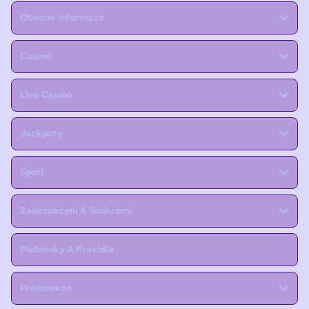
Obecné Informace
Casino
Live Casino
Jackpoty
Sport
Zabezpečení A Soukromí
Podmínky A Pravidla
Promoakce