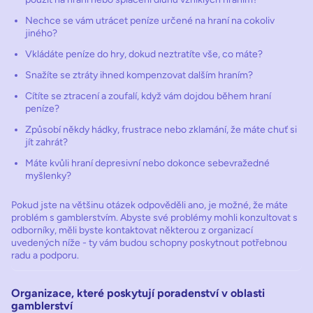
Nechce se vám utrácet peníze určené na hraní na cokoliv
jiného?
Vkládáte peníze do hry, dokud neztratíte vše, co máte?
Snažíte se ztráty ihned kompenzovat dalším hraním?
Cítíte se ztracení a zoufalí, když vám dojdou během hraní
peníze?
Způsobí někdy hádky, frustrace nebo zklamání, že máte chuť si
jít zahrát?
Máte kvůli hraní depresivní nebo dokonce sebevražedné
myšlenky?
Pokud jste na většinu otázek odpověděli ano, je možné, že máte
problém s gamblerstvím. Abyste své problémy mohli konzultovat s
odborníky, měli byste kontaktovat některou z organizací
uvedených níže - ty vám budou schopny poskytnout potřebnou
radu a podporu.
Organizace, které poskytují poradenství v oblasti
gamblerství