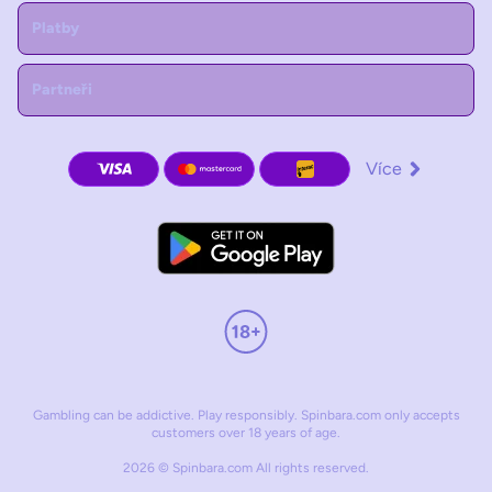
Platby
Partneři
Více
Gambling can be addictive. Play responsibly. Spinbara.com only accepts
customers over 18 years of age.
2026 © Spinbara.com All rights reserved.