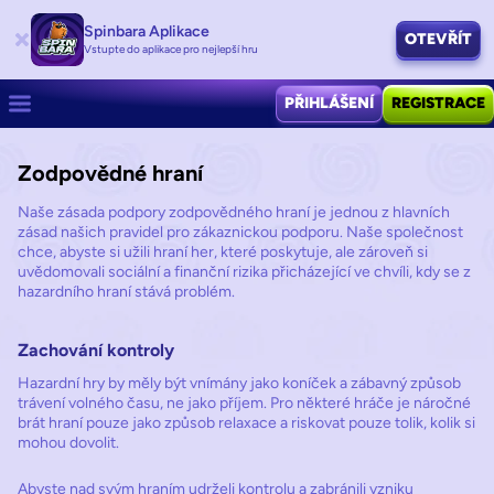
Spinbara Aplikace
OTEVŘÍT
Vstupte do aplikace pro nejlepší hru
PŘIHLÁŠENÍ
REGISTRACE
Zodpovědné hraní
Naše zásada podpory zodpovědného hraní je jednou z hlavních
zásad našich pravidel pro zákaznickou podporu. Naše společnost
chce, abyste si užili hraní her, které poskytuje, ale zároveň si
uvědomovali sociální a finanční rizika přicházející ve chvíli, kdy se z
hazardního hraní stává problém.
Zachování kontroly
Hazardní hry by měly být vnímány jako koníček a zábavný způsob
trávení volného času, ne jako příjem. Pro některé hráče je náročné
brát hraní pouze jako způsob relaxace a riskovat pouze tolik, kolik si
mohou dovolit.
Abyste nad svým hraním udrželi kontrolu a zabránili vzniku