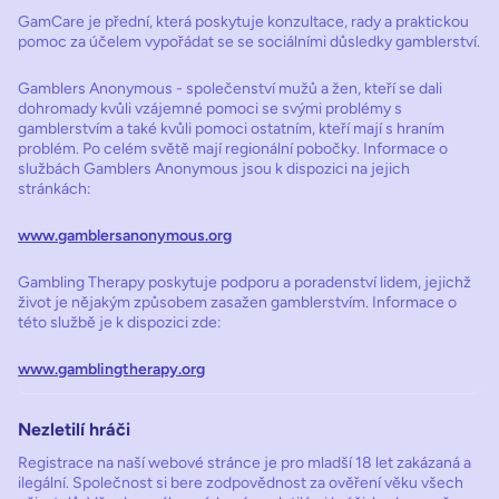
GamCare je přední, která poskytuje konzultace, rady a praktickou
pomoc za účelem vypořádat se se sociálními důsledky gamblerství.
Gamblers Anonymous - společenství mužů a žen, kteří se dali
dohromady kvůli vzájemné pomoci se svými problémy s
gamblerstvím a také kvůli pomoci ostatním, kteří mají s hraním
problém. Po celém světě mají regionální pobočky. Informace o
službách Gamblers Anonymous jsou k dispozici na jejich
stránkách:
www.gamblersanonymous.org
Gambling Therapy poskytuje podporu a poradenství lidem, jejichž
život je nějakým způsobem zasažen gamblerstvím. Informace o
této službě je k dispozici zde:
www.gamblingtherapy.org
Nezletilí hráči
Registrace na naší webové stránce je pro mladší 18 let zakázaná a
ilegální. Společnost si bere zodpovědnost za ověření věku všech