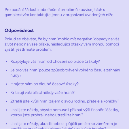
Pro podání žádosti nebo řešení problémů souvisejících s
gamblerstvím kontaktujte jednu z organizací uvedených níže.
Odpovědnost
Pokud se obáváte, že by hraní mohlo mít negativní dopady na váš
život nebo na vaše blízké, následující otázky vám mohou pomoci
zjistit, jestli máte problém:
Rozptyluje vás hraní od chození do práce či školy?
Je pro vás hraní pouze způsob trávení volného času a zahnání
nudy?
Hrajete sám po dlouhé časové úseky?
Kritizují vaši blízcí někdy vaše hraní?
Ztratili jste kvůli hraní zájem o svou rodinu, přátele a koníčky?
Lhali jste někdy, abyste nemuseli přiznat výši finanční částky,
kterou jste prohráli nebo utratili za hraní?
Lhali jste někdy, ukradli nebo si půjčili peníze se záměrem je
použít na hraní nebo splacení dluhů vzniklých hraním?